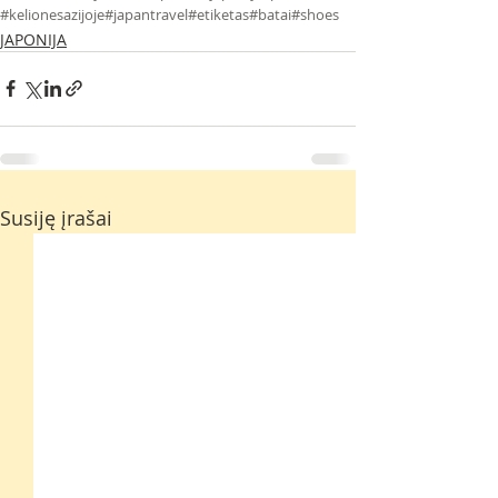
#kelionesazijoje
#japantravel
#etiketas
#batai
#shoes
JAPONIJA
Susiję įrašai