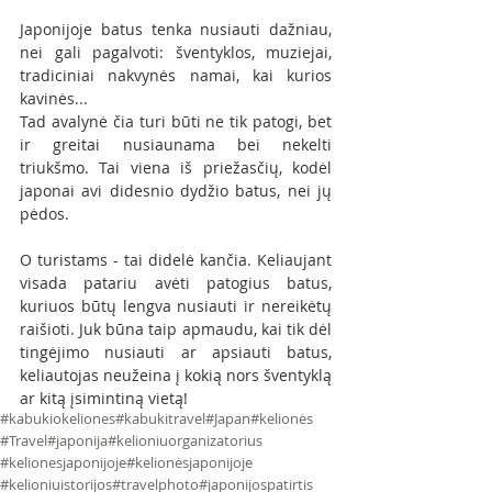
Japonijoje batus tenka nusiauti dažniau, 
nei gali pagalvoti: šventyklos, muziejai, 
tradiciniai nakvynės namai, kai kurios 
kavinės...
Tad avalynė čia turi būti ne tik patogi, bet 
ir greitai nusiaunama bei nekelti 
triukšmo. Tai viena iš priežasčių, kodėl 
japonai avi didesnio dydžio batus, nei jų 
pėdos.
O turistams - tai didelė kančia. Keliaujant 
visada patariu avėti patogius batus, 
kuriuos būtų lengva nusiauti ir nereikėtų 
raišioti. Juk būna taip apmaudu, kai tik dėl 
tingėjimo nusiauti ar apsiauti batus, 
keliautojas neužeina į kokią nors šventyklą 
ar kitą įsimintiną vietą!
#kabukiokeliones
#kabukitravel
#Japan
#kelionės
#Travel
#japonija
#kelioniuorganizatorius
#kelionesjaponijoje
#kelionėsjaponijoje
#kelioniuistorijos
#travelphoto
#japonijospatirtis