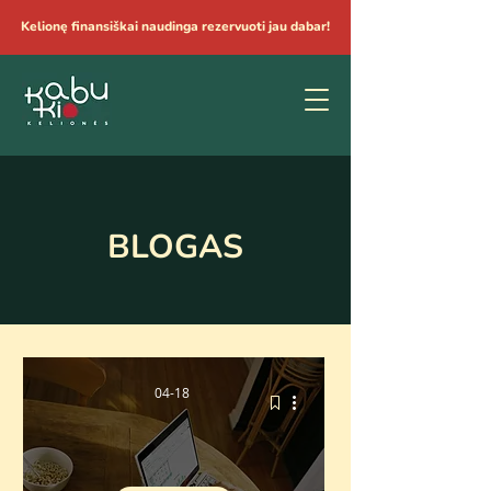
Kelionę finansiškai naudinga rezervuoti jau dabar!
BLOGAS
04-18