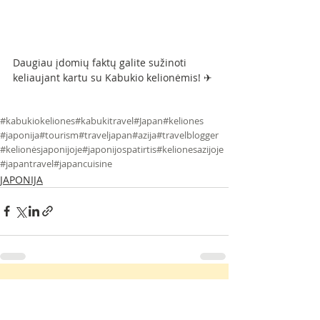
Daugiau įdomių faktų galite sužinoti 
keliaujant kartu su Kabukio kelionėmis! ✈
#kabukiokeliones
#kabukitravel
#Japan
#keliones
#japonija
#tourism
#traveljapan
#azija
#travelblogger
#kelionėsjaponijoje
#japonijospatirtis
#kelionesazijoje
#japantravel
#japancuisine
JAPONIJA
Susiję įrašai