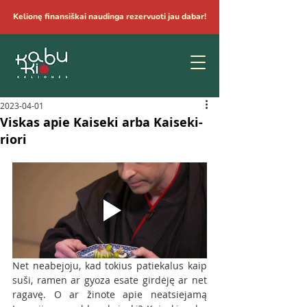
Kelionę finansiškai naudinga rezervuoti jau dabar!
2023-04-01
Viskas apie Kaiseki arba Kaiseki-
riori
Net neabejoju, kad tokius patiekalus kaip 
suši, ramen ar gyoza esate girdėję ar net 
ragavę. O ar žinote apie neatsiejamą 