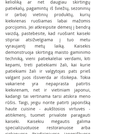
kelioliką ar net daugiau skirtingų 
patiekalų, pagamintų iš šviežių, sezoninių 
ir (arba) vietinių produktų, kurių 
kiekvienas ruošiamas labai mažomis 
porcijomis. Jei atkreipsite dėmesį į bendrą 
vaizdą, pastebėsite, kad ruošiant kaiseki 
stipriai atsižvelgiama į tuo metu 
vyraujantį metų laiką. Kaisekis 
demonstruoja skirtingą maisto gaminimo 
techniką, vieni patiekalėliai verdami, kiti 
kepami, treti patiekiami žali, kai kurie 
patiekiami žali ir valgytojas pats prieš 
valgant juos išsiverda ar išsikepa. Tokia 
vakarienė yra nepaprasta patirtis 
kiekvienam, net ir vietiniam japonui, 
kadangi tai vertinama tarsi atskira meno 
rūšis. Taigi, jeigu norite patirti japonišką 
haute cuisine - aukštosios virtuvės - 
atitikmenį, tuomet privalote paragauti 
kaiseki. Kaisekiu mėgautis galima 
specializuotuose restoranuose arba 
riokanuose (tradiciniuose japoniškuose 