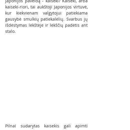
Japonijos paveldą - kaiseki? Kaiseki, arba 
kaiseki-riori, tai aukštoji Japonijos virtuvė, 
kur kiekvienam valgytojui patiekiama 
gausybė smulkių patiekalėlių. Svarbus jų 
išdėstymas lėkštėje ir lėkščių padėtis ant 
stalo. 
Pilnai sudarytas kaisekis gali apimti 